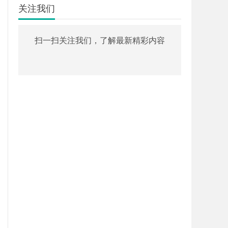
关注我们
扫一扫关注我们，了解最新精彩内容