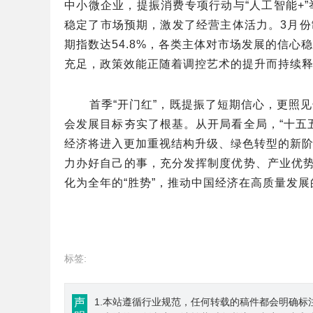
中小微企业，提振消费专项行动与“人工智能+
稳定了市场预期，激发了经营主体活力。3月份
期指数达54.8%，各类主体对市场发展的信
充足，政策效能正随着调控艺术的提升而持续
首季“开门红”，既提振了短期信心，更照
会发展目标夯实了根基。从开局看全局，“十五
经济将进入更加重视结构升级、绿色转型的新
力办好自己的事，充分发挥制度优势、产业优势
化为全年的“胜势”，推动中国经济在高质量发
标签:
声
1.本站遵循行业规范，任何转载的稿件都会明确标