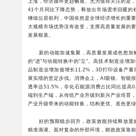
上涨，经济循环更趋畅通。尤为值得关注的是，
41个月同比下降态势，释放出市场需求回暖的
继续位居前列，中国依然是全球经济增长的重
大规模市场优势没有改变，支撑高质量发展的
发展根基。
新的动能加速集聚，高质量发展成色愈加
的“进”与动能转换中的“立”。高技术制造业增加
品制造业增加值增长11.2%，3D打印设备产
展实绩的坚定步伐。消博会上，AI眼镜、智能
透率达51.5%，非化石能源消费占比同比提高
端到生产端，从传统产业升级到新兴产业培育
产业升级带来的动能转换，结构更优、底色更
好的预期稳步回升，政策效能持续释放显
精准滴灌。面对复杂的外部环境，财政政策靠